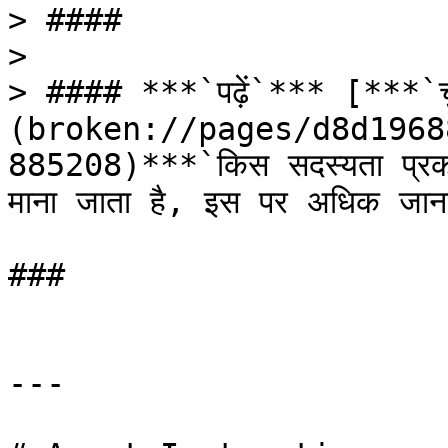
> ####

>

> #### ***`पढ़ें`*** [***`चु
(broken://pages/d8d1968
885208)***`किस सदस्यता प्रकार 
माना जाता है, इस पर अधिक जान
###

---
